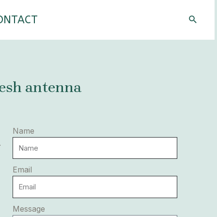
Search
ONTACT
mesh antenna
Name
.
Email
Message