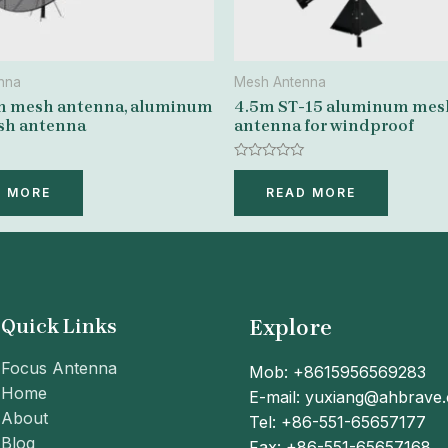
nna
Mesh Antenna
8m mesh antenna, aluminum
4.5m ST-15 aluminum mes
sh antenna
antenna for windproof
Rated
0
D MORE
READ MORE
out
of
5
Quick Links
Explore
Focus Antenna
Mob: +8615956569283
Home
E-mail: yuxiang@ahbrave
About
Tel: +86-551-65657177
Blog
Fax: +86-551-65657168