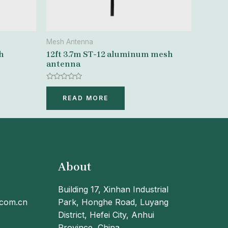
Mesh Antenna
h
12ft 3.7m ST-12 aluminum mesh
antenna
Rated
0
READ MORE
out
of
5
About
Building 17, Xinhan Industrial
.com.cn
Park, Honghe Road, Luyang
District, Hefei City, Anhui
Province, China