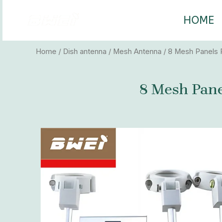
Skip
to
HOME
content
Home
/
Dish antenna
/
Mesh Antenna
/ 8 Mesh Panels 
8 Mesh Pane